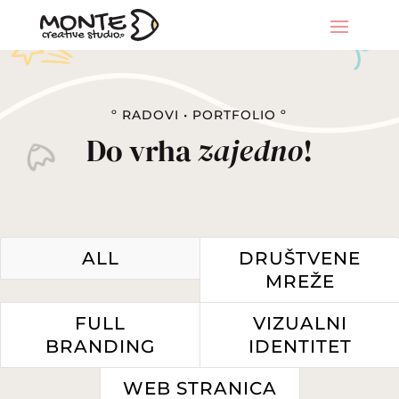
º RADOVI • PORTFOLIO º
Do vrha
zajedno
!
ALL
DRUŠTVENE
MREŽE
FULL
VIZUALNI
BRANDING
IDENTITET
WEB STRANICA