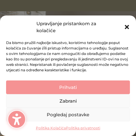
Upravljanje pristankom za
kolačiće
Da bismo pružili najbolje iskustvo, koristimo tehnologije poput
kolačića za čuvanje i/ili pristup informacijama o uređaju. Suglasnost
s ovim tehnologijama će nam omogućiti da obrađujemo podatke
kao što su ponašanje pri pregledavanju ili jedinstveni ID-ovi na ovoj
web stranici. Nepristanak ili povlačenje suglasnosti može negativno
utjecati na određene karakteristike i funkcije.
Prihvati
Zabrani
Pogledaj postavke
Politika Kolačića
Politika privatnosti