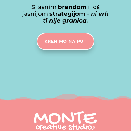
S jasnim
brendom
i još
jasnijom
strategijom
–
ni vrh
ti nije granica.
KRENIMO NA PUT