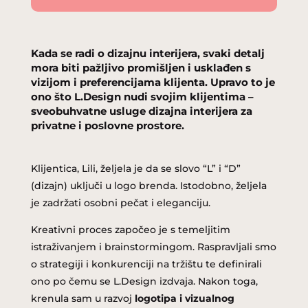
Kada se radi o dizajnu interijera, svaki detalj
mora biti pažljivo promišljen i usklađen s
vizijom i preferencijama klijenta. Upravo to je
ono što L.Design nudi svojim klijentima –
sveobuhvatne usluge dizajna interijera za
privatne i poslovne prostore.
Klijentica, Lili, željela je da se slovo “L” i “D”
(dizajn) uključi u logo brenda. Istodobno, željela
je zadržati osobni pečat i eleganciju.
Kreativni proces započeo je s temeljitim
istraživanjem i brainstormingom. Raspravljali smo
o strategiji i konkurenciji na tržištu te definirali
ono po čemu se L.Design izdvaja. Nakon toga,
krenula sam u razvoj
logotipa i vizualnog