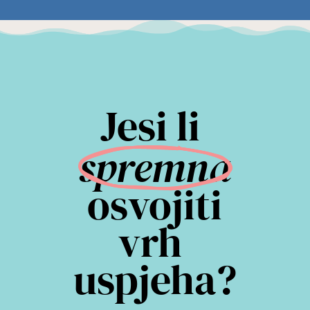
Jesi li 
spremna
 osvojiti 
vrh 
uspjeha?