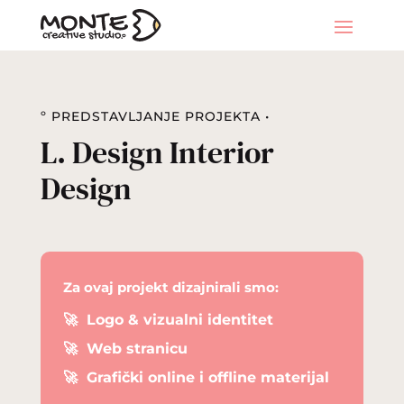
º PREDSTAVLJANJE PROJEKTA •
L. Design Interior
Design
Za ovaj projekt dizajnirali smo:
🚀
Logo & vizualni identitet
🚀
Web stranicu
🚀
Grafički online i offline materijal