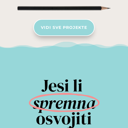
VIDI SVE PROJEKTE
Jesi li 
spremna
 osvojiti 