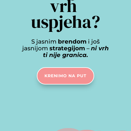
vrh 
uspjeha?
S jasnim
brendom
i još
jasnijom
strategijom
–
ni vrh
ti nije granica.
KRENIMO NA PUT