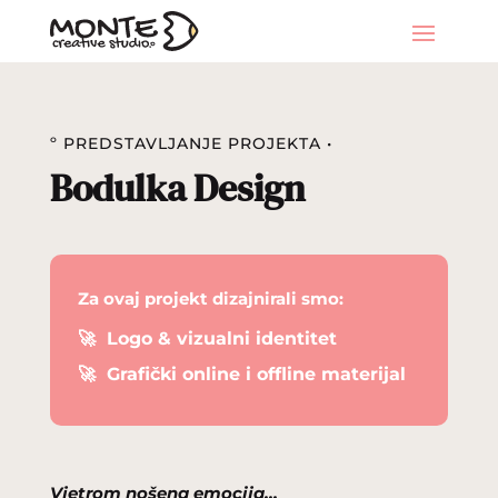
º PREDSTAVLJANJE PROJEKTA •
Bodulka Design
Za ovaj projekt dizajnirali smo:
🚀
Logo & vizualni identitet
🚀
Grafički online i offline materijal
Vjetrom nošena emocija…