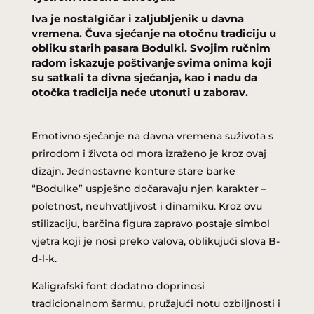
Iva je nostalgičar i zaljubljenik u davna
vremena. Čuva sjećanje na otočnu tradiciju u
obliku starih pasara Bodulki. Svojim ručnim
radom iskazuje poštivanje svima onima koji
su satkali ta divna sjećanja, kao i nadu da
otočka tradicija neće utonuti u zaborav.
Emotivno sjećanje na davna vremena suživota s
prirodom i života od mora izraženo je kroz ovaj
dizajn. Jednostavne konture stare barke
“Bodulke” uspješno dočaravaju njen karakter –
poletnost, neuhvatljivost i dinamiku. Kroz ovu
stilizaciju, barčina figura zapravo postaje simbol
vjetra koji je nosi preko valova, oblikujući slova B-
d-l-k.
Kaligrafski font dodatno doprinosi
tradicionalnom šarmu, pružajući notu ozbiljnosti i