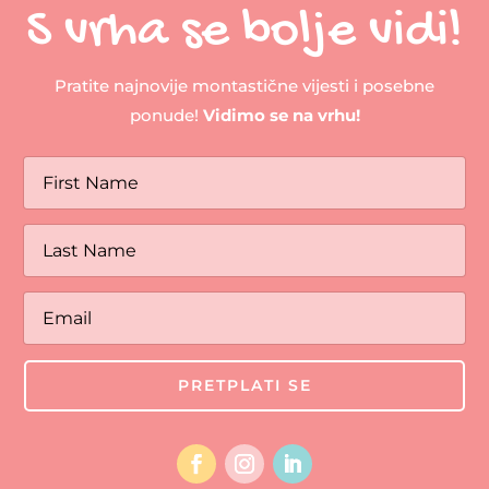
S vrha se bolje vidi!
Pratite najnovije montastične vijesti i posebne
ponude!
Vidimo se na vrhu!
PRETPLATI SE