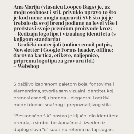
Ana-Mariju (vlasnicu Loopco Bags) je, uz
moju osobnost i stil, privuklo upravo to što
je kod mene mogla napraviti SVE što joj je
trebalo da svoj brend podigne na level više i
predstavi svoje premium proizvode kroz:
– Redizajn logotipa i vizualnog identiteta (s
knjigom standarda)
– Grafički materijali (online: email potpis,
Newsletter i Google Forms header, offline:
darovna kartica, etikete, naljepnice,
priprema logotipa za gravuru itd.)
– Webshop
S pažljivo izabranom paletom boja, fontovima i
elementima, stvorila sam vizualni identitet koji
prenosi esenciju brenda – elegantni i održivi
modni dodaci snažnog i prepoznatljivog stila.
“Beskonačno šik” postao je ključni dio identiteta
brenda, a simbol beskonačnosti izveden iz
duplog slova “o” suptilno referira na taj slogan,