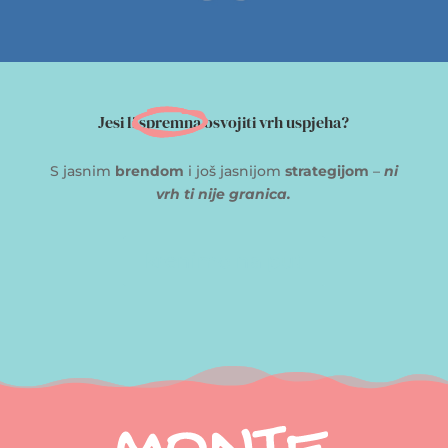
Jesi li 
spremna
 osvojiti vrh uspjeha?
S jasnim
brendom
i još jasnijom
strategijom
–
ni
vrh ti nije granica.
krenimo na put