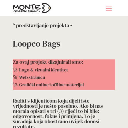
º predstavljanje projekta •
Loopco Bags
Za ovaj projekt dizajnirali smo:
🚀
Logo & vizualni identitet
🚀
Web stranicu
🚀
Grafički online i offline materijal
Raditi s klijenticom koja dijeli iste
vrijednosti je nešto posebno. Ako bi nas
morala opisati s tri (3) riječi to bi bile:
odgovornost, fokus i primjena. To je
suradnja koja obostrano uvijek donosi
rezultate.