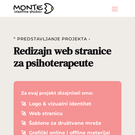
º PREDSTAVLJANJE PROJEKTA •
Redizajn web stranice
za psihoterapeute
Za ovaj projekt dizajnirali smo:
🚀
Logo & vizualni identitet
🚀
Web stranicu
🚀
Šablone za društvene mreže
🚀
Grafički online i offline materijal