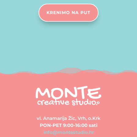
KRENIMO NA PUT
vl. Anamarija Žic, Vrh, o.Krk
PON-PET 9:00-16:00 sati
info@montestudio.hr