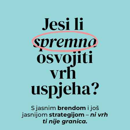
Jesi li 
spremna
 osvojiti 
vrh 
uspjeha?
S jasnim
brendom
i još
jasnijom
strategijom
–
ni vrh
ti nije granica.