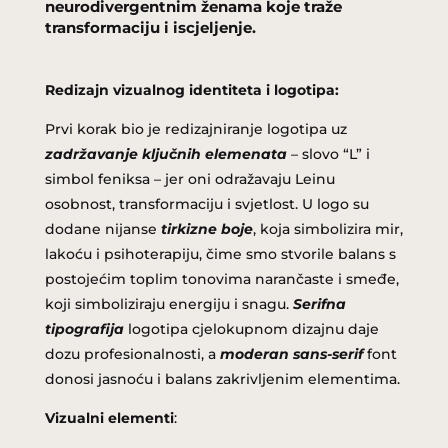
neurodivergentnim ženama koje traže
transformaciju i iscjeljenje.
Redizajn vizualnog identiteta i logotipa:
Prvi korak bio je redizajniranje logotipa
uz
zadržavanje
ključnih elemenata
– slovo “L” i
simbol feniksa – jer oni odražavaju Leinu
osobnost, transformaciju i svjetlost.
U logo su
dodane
nijanse
tirkizne boje
, koja simbolizira mir,
lakoću i psihoterapiju, čime smo stvorile balans s
postojećim toplim tonovima narančaste i smeđe,
koji simboliziraju energiju i snagu.
Serifna
tipografija
logotipa cjelokupnom dizajnu daje
dozu profesionalnosti, a
moderan sans-serif
font
donosi jasnoću i balans zakrivljenim elementima.
Vizualni elementi
: