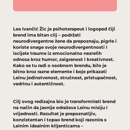
Lea Ivančić Žic je psihoterapeut i logoped čiji
brend ima bitan cilj – podržati
neurodivergentne žene da prepoznaju, pigrle i
koriste snage svoje neurodivergentnosti i
iscijele traume iz emocionalno nezrelih
odnosa kroz humor, zaigranost i kreativnost.
Kako se tu radi o osobnom brendu, bilo je
bitno kroz razne elemente i boje prikazati
Leinu jedinstvenost, stručnost, pristupačnost,
vedrinu i autentičnost.
Cilj ovog redizajna bio je transformirati brend
na način da jasnije odražava Leinu misiju i
vrijednosti. Rezultat je prepoznatljiv,
konzistentan i topao brend koji razonira s
Leinim idealnim klijenticama –