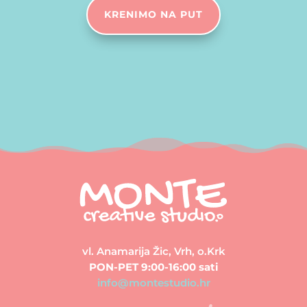
KRENIMO NA PUT
vl. Anamarija Žic, Vrh, o.Krk
PON-PET 9:00-16:00 sati
info@montestudio.hr