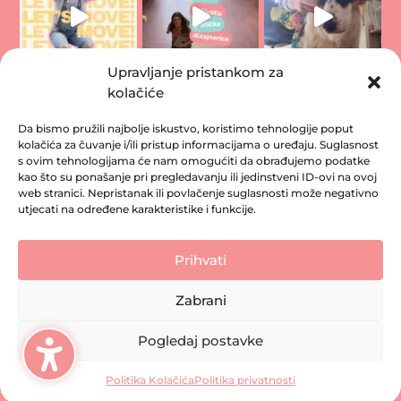
Upravljanje pristankom za
kolačiće
Da bismo pružili najbolje iskustvo, koristimo tehnologije poput
kolačića za čuvanje i/ili pristup informacijama o uređaju. Suglasnost
s ovim tehnologijama će nam omogućiti da obrađujemo podatke
kao što su ponašanje pri pregledavanju ili jedinstveni ID-ovi na ovoj
web stranici. Nepristanak ili povlačenje suglasnosti može negativno
utjecati na određene karakteristike i funkcije.
Vidimo se na Instagramu
Prihvati
Politika privatnosti
Zabrani
Impressum
Copyright © 2026 MONTE Creative Studio. Sva prava
Pogledaj postavke
pridržana.
Politika Kolačića
Politika privatnosti