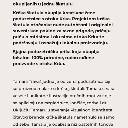
okupljenih u jednu škatulu
Krčka škatula okuplja kreativne žene
poduzetnice s otoka Krka. Projektom krčka
škatula otočanke nude autohtoni i originalni
suvenir kao poklon za razne prigode, pričaju
priču o mirisima i okusima otoka Krka te
podržavaju i osnažuju lokalnu proizvodnju.
Sjajna poduzetnička priča koja okuplja
lokalne,
100% prirodne, ručno rađene
proizvode s otoka Krka.
Tamara Travaš jedna je od žena poduzetnica čiji
se proizvodi nalaze u krčkoj škatuli. Tamara stvara
vesele i unikatne ilustracije otočnih motiva koje
se apliciraju na razglednice, lončiće, torbe i dr.
Uključiti Tamaru u stvaranje vizualnog identiteta
čitavog brenda krčka škatula nametnulo se samo
od sebe. Tamara je odabrala niz pastelnih tonova