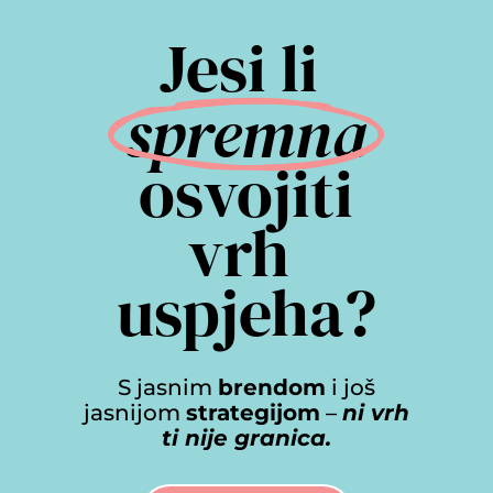
Jesi li 
spremna
 osvojiti 
vrh 
uspjeha?
S jasnim
brendom
i još
jasnijom
strategijom
–
ni vrh
ti nije granica.