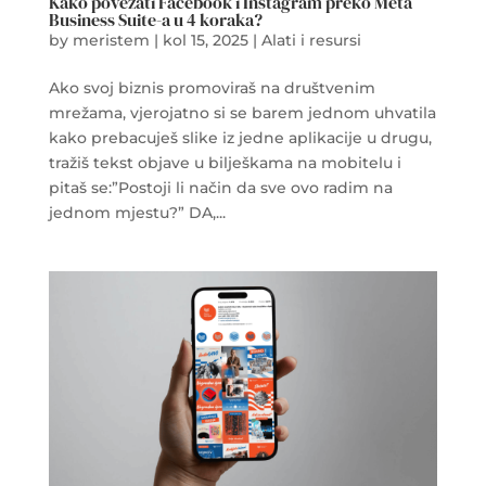
Kako povezati Facebook i Instagram preko Meta
Business Suite-a u 4 koraka?
by
meristem
|
kol 15, 2025
|
Alati i resursi
Ako svoj biznis promoviraš na društvenim
mrežama, vjerojatno si se barem jednom uhvatila
kako prebacuješ slike iz jedne aplikacije u drugu,
tražiš tekst objave u bilješkama na mobitelu i
pitaš se:”Postoji li način da sve ovo radim na
jednom mjestu?” DA,...