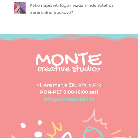
Kako napraviti logo i vizualni identitet uz
minimalne troškove?
vl. Anamarija Žic, Vrh, o.Krk
PON-PET 9:00-16:00 sati
info@montestudio.hr