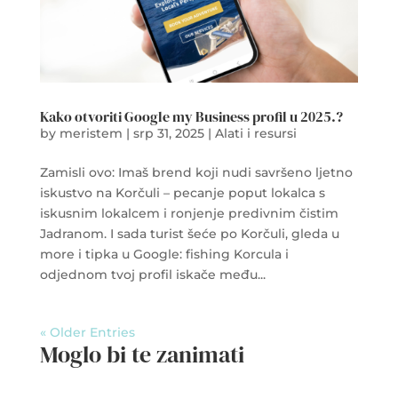
Kako otvoriti Google my Business profil u 2025.?
by
meristem
|
srp 31, 2025
|
Alati i resursi
Zamisli ovo: Imaš brend koji nudi savršeno ljetno
iskustvo na Korčuli – pecanje poput lokalca s
iskusnim lokalcem i ronjenje predivnim čistim
Jadranom. I sada turist šeće po Korčuli, gleda u
more i tipka u Google: fishing Korcula i
odjednom tvoj profil iskače među...
« Older Entries
Moglo bi te zanimati