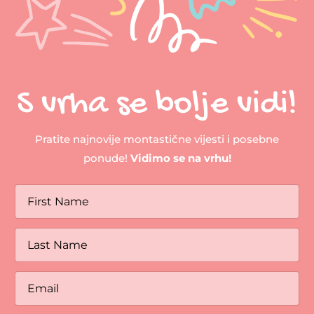
S vrha se bolje vidi!
Pratite najnovije montastične vijesti i posebne
ponude!
Vidimo se na vrhu!