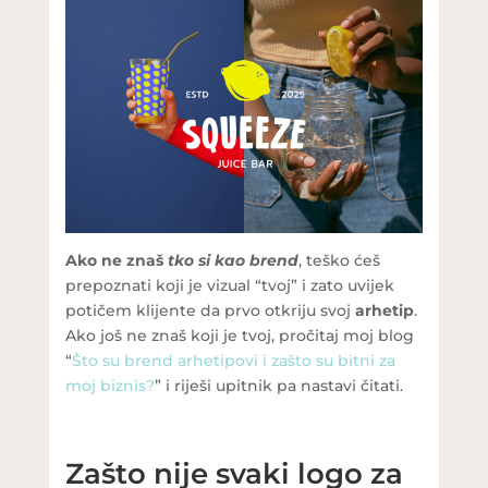
Ako ne znaš
tko si kao brend
, teško ćeš
prepoznati koji je vizual “tvoj” i zato uvijek
potičem klijente da prvo otkriju svoj
arhetip
.
Ako još ne znaš koji je tvoj, pročitaj moj blog
“
Što su brend arhetipovi i zašto su bitni za
moj biznis?
” i riješi upitnik pa nastavi čitati.
Zašto nije svaki logo za