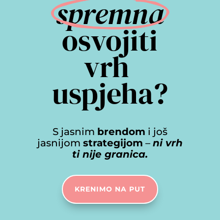
spremna
 osvojiti 
vrh 
uspjeha?
S jasnim
brendom
i još
jasnijom
strategijom
–
ni vrh
ti nije granica.
KRENIMO NA PUT