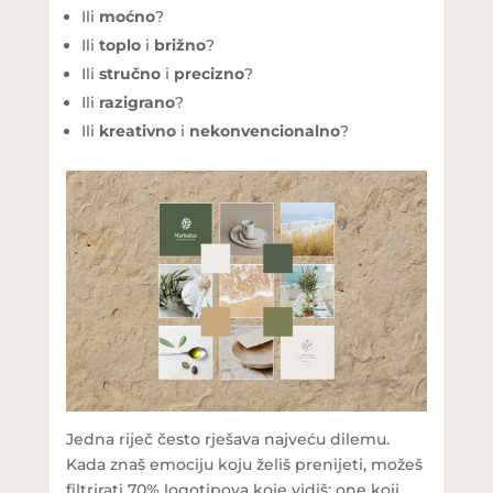
Ili
moćno
?
Ili
toplo
i
brižno
?
Ili
stručno
i
precizno
?
Ili
razigrano
?
Ili
kreativno
i
nekonvencionalno
?
Jedna riječ često rješava najveću dilemu.
Kada znaš emociju koju želiš prenijeti, možeš
filtrirati 70% logotipova koje vidiš: one koji