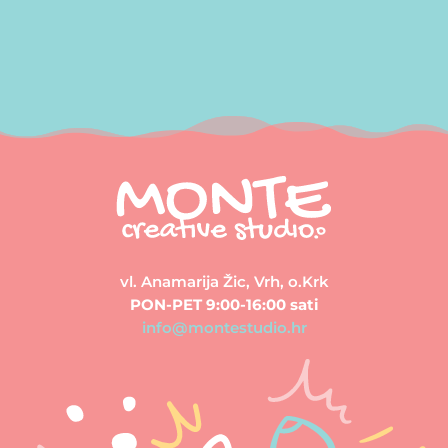
vl. Anamarija Žic, Vrh, o.Krk
PON-PET 9:00-16:00 sati
info@montestudio.hr