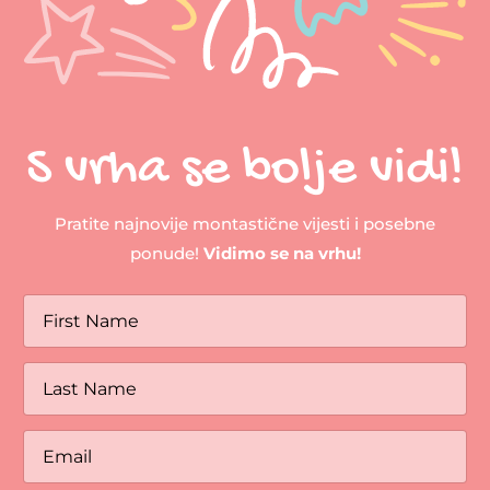
S vrha se bolje vidi!
Pratite najnovije montastične vijesti i posebne
ponude!
Vidimo se na vrhu!