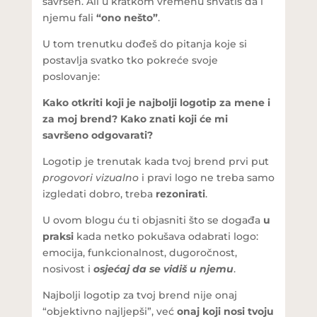
savršen. Ali u kratkom vremenu shvatiš da i
njemu fali
“ono nešto”
.
U tom trenutku dođeš do pitanja koje si
postavlja svatko tko pokreće svoje
poslovanje:
Kako otkriti koji je najbolji logotip za mene i
za moj brend? Kako znati koji će mi
savršeno odgovarati?
Logotip je trenutak kada tvoj brend prvi put
progovori vizualno
i pravi logo ne treba samo
izgledati dobro, treba
rezonirati
.
U ovom blogu ću ti objasniti što se događa
u
praksi
kada netko pokušava odabrati logo:
emocija, funkcionalnost, dugoročnost,
nosivost i
osjećaj da se vidiš u njemu
.
Najbolji logotip za tvoj brend nije onaj
“objektivno najljepši”, već
onaj koji nosi tvoju