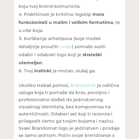
koju tvoj brend komunicira.
Praktičnost je kritična: logotip
mora
funkcionirati u malim i velikim formatima
, te
u više boja.
Korištenje arhetipova (koje možeš
detaljnije proučiti
ovdje
) pomaže suziti
odabir i odabrati logo koji je
strateški
utemeljen
.
Tvoj
instinkt
je moćan, slušaj ga.
Ukoliko trebaš pomoć,
Brandomat
je odlična
usluga koja ti pomaže da brzo, povoljno i
profesionalno dođeš do jedinstvenog
vizualnog identiteta, bez kompromisa na
autentičnosti. Odaberi set koji ti rezonira i
prilagodit ćemo ga tvojim bojama i nazivu.
Svaki Brandomat logo je jedinstven i prodaje
se samo jednom. Počni svoje brendiranje s