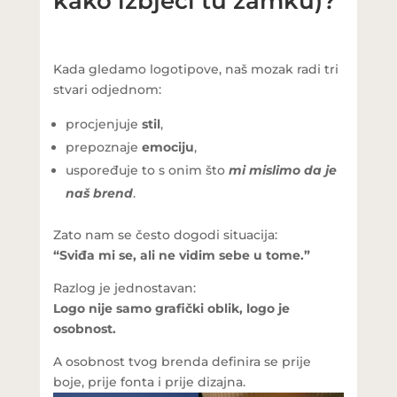
kako izbjeći tu zamku)?
Kada gledamo logotipove, naš mozak radi tri
stvari odjednom:
procjenjuje
stil
,
prepoznaje
emociju
,
uspoređuje to s onim što
mi mislimo da je
naš brend
.
Zato nam se često dogodi situacija:
“Sviđa mi se, ali ne vidim sebe u tome.”
Razlog je jednostavan:
Logo nije samo grafički oblik, logo je
osobnost.
A osobnost tvog brenda definira se prije
boje, prije fonta i prije dizajna.