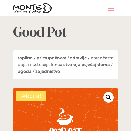
Good Pot
toplina
/
pristupačnost
/
zdravlje
/ narančasta
boja i ilustracija lonca
stvaraju osjećaj doma
/
ugoda
/
zajedništvo
Akcija!