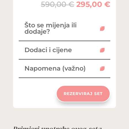
Izvorna
Tren
590,00
€
295,00
€
cijena
cije
bila
je:
je:
295,
Što se mijenja ili
590,00 €.
dodaje?
Dodaci i cijene
Napomena (važno)
REZERVIRAJ SET
Primjeri upotrebe ovog seta.