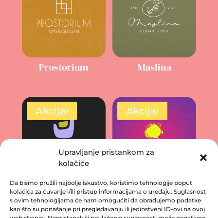
Prostorium
Maslina
Akcija!
Akcija!
Upravljanje pristankom za
kolačiće
Da bismo pružili najbolje iskustvo, koristimo tehnologije poput
Ruka ruku
UntitledArt
kolačića za čuvanje i/ili pristup informacijama o uređaju. Suglasnost
s ovim tehnologijama će nam omogućiti da obrađujemo podatke
kao što su ponašanje pri pregledavanju ili jedinstveni ID-ovi na ovoj
web stranici. Nepristanak ili povlačenje suglasnosti može negativno