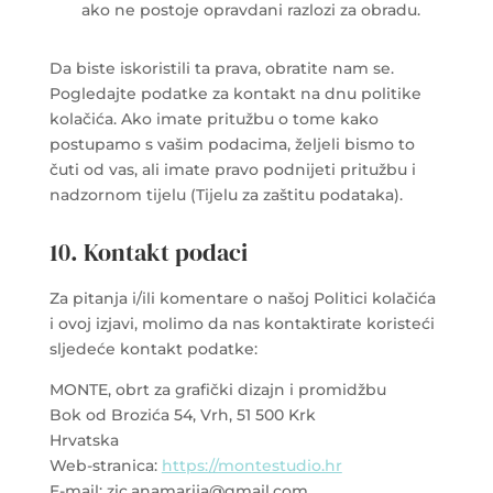
ako ne postoje opravdani razlozi za obradu.
Da biste iskoristili ta prava, obratite nam se.
Pogledajte podatke za kontakt na dnu politike
kolačića. Ako imate pritužbu o tome kako
postupamo s vašim podacima, željeli bismo to
čuti od vas, ali imate pravo podnijeti pritužbu i
nadzornom tijelu (Tijelu za zaštitu podataka).
10. Kontakt podaci
Za pitanja i/ili komentare o našoj Politici kolačića
i ovoj izjavi, molimo da nas kontaktirate koristeći
sljedeće kontakt podatke:
MONTE, obrt za grafički dizajn i promidžbu
Bok od Brozića 54, Vrh, 51 500 Krk
Hrvatska
Web-stranica:
https://montestudio.hr
E-mail:
zic.anamarija@
gmail.com