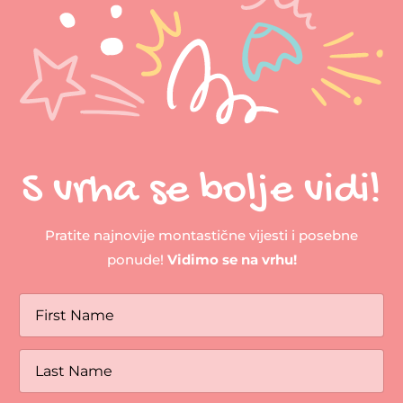
S vrha se bolje vidi!
Pratite najnovije montastične vijesti i posebne
ponude!
Vidimo se na vrhu!