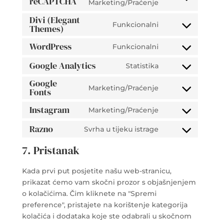
reCAPTCHA
Consent
Marketing/Praćenje
to
Divi (Elegant
Funkcionalni
service
Themes)
Consent
google-
to
WordPress
Funkcionalni
recaptcha
Consent
service
to
divi-
Google Analytics
Statistika
Consent
service
(elegant-
Google
to
wordpress
themes)
Marketing/Praćenje
Fonts
Consent
service
to
google-
Instagram
Marketing/Praćenje
Consent
service
analytics
to
google-
Razno
Svrha u tijeku istrage
Consent
service
fonts
to
7. Pristanak
instagram
service
razno
Kada prvi put posjetite našu web-stranicu,
prikazat ćemo vam skočni prozor s objašnjenjem
o kolačićima. Čim kliknete na "Spremi
preference", pristajete na korištenje kategorija
kolačića i dodataka koje ste odabrali u skočnom